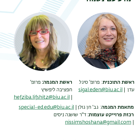
תפר
משנ
ראשת התוכנית
: פרופ' סיגל
ראשת המגמה:
פרופ'
עדן |
sigal.eden@biu.ac.il
חפציבה ליפשיץ
hefziba.lifshitz@biu.ac.il
|
מתאמת המגמה
: גב'
חן גולן
|
special-ed.edu@biu.ac.il
רכזת פרוייקט עוצמות:
ד"ר שושנה ניסים
nissimshoshana@gmail.com
|