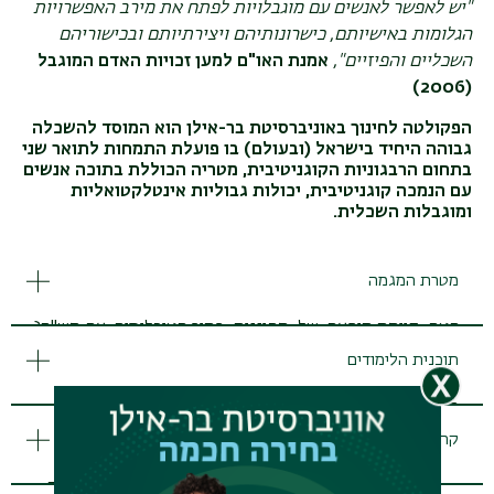
"יש לאפשר
לאנשים
עם
מוגבלויות
לפתח
את
מירב האפשרויות
הגלומות
באישיותם, כישרונותיהם ויצירתיותם
ובכישוריהם
השכליים
והפיזיים",
אמנת האו"ם למען זכויות האדם המוגבל
(2006)
הפקולטה לחינוך באוניברסיטת בר-אילן הוא המוסד להשכלה
גבוהה היחיד בישראל (ובעולם) בו פועלת התמחות לתואר שני
בתחום הרבגוניות הקוגניטיבית, מטריה הכוללת בתוכה אנשים
עם הנמכה קוגניטיבית, יכולות גבוליות אינטלקטואליות
ומוגבלות השכלית
.
מטרת המגמה
האם קיימת תופעה של מחוננות בתוך האוכלוסיה עם מש"ה?
כיצד היא נימדדת?
תוכנית הלימודים
האם ניתן לשפר את ה-IQ באוכלוסיה עם מש"ה?
מבחינה תאורטית מבוססת המגמה על תיאורית קוגניטיביות
מהם משאבי החוסן של אנשים עם מש"ה המאפשרים גדילה
בהן:
והתפתחות לאורך מעגל החיים?
קהל יעד
תיאורית כושר ההשתנות הקוגניטיבית
כיצד ניתן לשפר את האינטראקיה התיווכית עם פעוטות וילדים
המבנית (Feuerstein, 2003)
עם עיכוב התפתחותי
מורים/ות, יועצים/ות, גננים/ות, פסיכולוגים/ות, עוסי"ם/יות