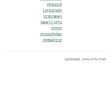
מדפסת תלת מימד)
לרבגוניות
תכניות לימודים מינקות ועד זקנה
קוגניטיבית |
מתמודדי נפש – חינוך ושיקום
ראשת מרכז
אינטראקציה תיווכית עם ילדים, בוגרים ובוגרים -קשישים
בייקר | ראשת
בתהליכי ירידה.
היחידה
חלק אינטגרלי של ההתמחות לתואר שני הוא הפרקטיקום
הפקולטטיבית
של הסטודנטים לתואר שני המתבצע בתוך כתלי
לבינלאומיות
האוניברסיטה.
במרכז בייקר לחקר וקידום פעוטות וילדים עם
עיכוב התפתחותי בפקולטה לחינוך פותח מודל ייחודי ברמה
תאריך עדכון אחרון : 22/07/2026
עולמית המסייע לילדים עם עיכוב התפתחותי עם וללא
תסמונת דאון, לממש את מלוא הפוטנציאל שלהם. העבודה
במרכז בייקר מבוססת על גישת MISC -More Intelligent
and Social Competent Sensitive Child, אינטראקציה
תיווכית אותה פיתחה פרופסור פנינה קליין ז"ל
כלת פרס ישראל בהתבססה על תיאוריית כושר ההשתנות של
פרופסור ראובן פוירשטיין ז"ל, אבי הפוטנציאל האנושי.
תמציתה וגדולתה של השיטה היא בשילוב הקוגניציה, האוריינות