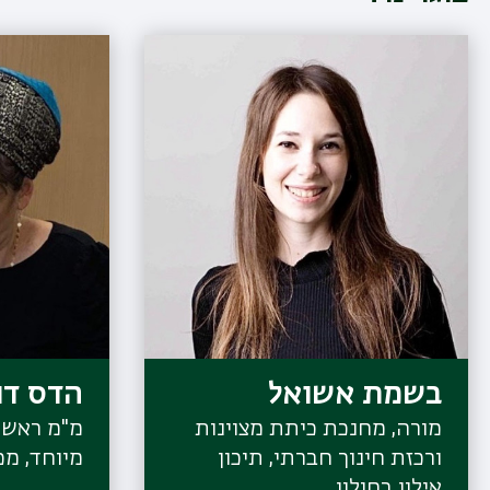
בשמת אשואל
הדס דו
מורה, מחנכת כיתת מצוינות
מ"מ ראשת
ורכזת חינוך חברתי, תיכון
מיוחד, מכ
אילון בחולון