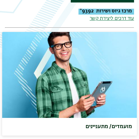
מרכז גיוס ושירות 9392*
עוד דרכים ליצירת קשר
תפר
משנ
מועמדים/ מתעניינים