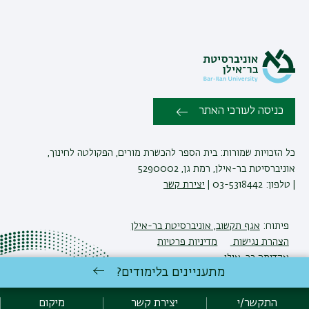
כניסה לעורכי האתר
כל הזכויות שמורות: בית הספר להכשרת מורים, הפקולטה לחינוך,
אוניברסיטת בר-אילן, רמת גן, 5290002
| טלפון: 03-5318442 |
יצירת קשר
פיתוח:
אגף תקשוב, אוניברסיטת בר-אילן
הצהרת נגישות
מדיניות פרטיות
אקדימה בר-אילן
מתעניינים בלימודים?
התקשר/י
יצירת קשר
מיקום