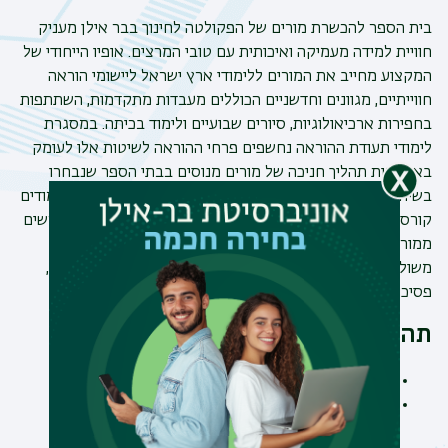
בית הספר להכשרת מורים של הפקולטה לחינוך בבר אילן מעניק
חוויית למידה מעמיקה ואיכותית עם טובי המרצים. אופיו הייחודי של
המקצוע מחייב את המורים ללימודי ארץ ישראל ליישומי הוראה
חווייתיים, מגוונים וחדשניים הכוללים מעבדות מתקדמות, השתתפות
בחפירות ארכיאולוגיות, סיורים שבועיים ולימוד בכיתה. במסגרת
לימודי תעודת ההוראה נחשפים פרחי ההוראה לשיטות אלו לעומק
באמצעות תהליך חניכה של מורים מנוסים בבתי הספר שנבחרו
בשיתוף עם הפיקוח על המקצוע בתיכונים. בנוסף, כוללים הלימודים
קורסים כלליים, המעניקים מענה איכותי לידע והמיומנויות הנדרשים
ממורי המאה העשרים ואחת: קורסים משולבי התנסות, קורסים
משולבי טכנולוגיה ובינה מלאכותית וקורסים בניווט וחינוך כיתה,
פסיכולוגיה ולמידה והערכה.
תהליך הרשמה
תהליך הרישום כולל ראיון והצגת מסמכים על פי הנדרש.
בוגרי אוניברסיטת בר-אילן ובוגרי מוסדות לימוד אחרים
יכולים להירשם באתר האוניברסיטה.