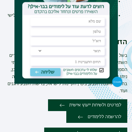
סטודנטים באוניברסיטת בר-אילן לתואר ראשון יכולים
להירשם החל מהשנה השנייה ללימודי התואר.
סטודנטים הלומדים באוניברסיטת בר אילן תואר שני ושלישי
ניתן להירשם בכל שלב במהלך הלימודים, דרך מערכת
ה
אינ-בר
, מידע אישי לסטודנט.
הזדמנויות תעסוקה
בשל אופיים הרחב והבין-תחומי לימודי תעודת ההוראה מאפשרים
השתלבות במגוון תחומים. בעלי תעודת ההוראה משתלבים בבתי
הספר בהם נלמד המקצוע ברמת 5 יח"ל, וכמורים לשל"ח. כמו כן,
ניתן להשתלב בהדרכה במוזיאונים, אתרי מורשת שונים ובעבודה
בחברה להגנת הטבע, בקרן הקיימת לישראל, ברשות הטבע והגנים
ועוד.
לפרטים ולשיחת ייעוץ אישית
להרשמה ללימודים