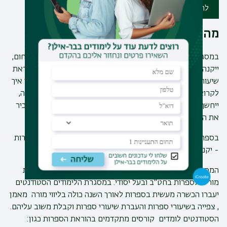
להרשמה ללימודים
מה לומדים?
במסגרת לימודי תעודת הוראה בספרות וההכשרה המעשית בתחום,
ייקנה הלומד את המיומנות של בניית שיעור ספרות ויתנסה בהוראת
שיעורי ספרות הלכה למעשה. הוא יילמד לעמוד לפני קהל, ילמד איך
לקרוא טקסט בצורה דרמטית, יילמד לתכנן ולבנות יחידת הוראה,
ייחשף למגוון שיטות הוראה חדשניות ואסטרטגיות למידה ואף יכיר
את המבנה ואת הרציונל של תוכניות הלימודים
בספרות לחט“ב ולחטיבה העליונה. בלימודי תעודת הוראה בספרות
- יקנה לו הסטודנט מקצוע שהוא גם אהבה.
המסלול לתעודת הוראה בספרות מכשיר את הסטודנטים להיות
מורים לספרות בחט"ב ובעל יסודי. במסגרת הלימודים הסטודנטים
יעברו הכשרה מעשית בספרות לאורך השנה כולה בליווי מורה מאמן
, צפייה בשיעורי ספרות והעברת שיעורי ספרות וקבלת משוב עליהם.
הסטודנטים לומדים קורסים מתקדמים בהוראת הספרות כגון: