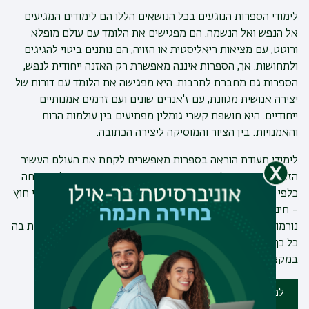
לימודי הספרות הנוגעים בכל הנושאים הללו הם לימודים המגיעים
אל הנפש ואל הנשמה. הם מפגישים את הלומד עם עולם מופלא
ורוטט, עם מציאות ריאליסטית או הזויה, הם נותנים ביטוי להגיגים
ולתחושות. אך, הספרות איננה מאפשרת רק האזנה ייחודית לנפש,
הספרות גם מחברת לתרבות. היא מפגישה את הלומד עם דורות של
יצירה אנושית מגוונת, עם ז'אנרים שונים ועם זרמים אמנותיים
ייחודיים. היא חושפת קשרי גומלין מפתיעים בין עולמות הרוח
והאמנויות: בין הציור והמוסיקה ליצירה הכתובה.
לימודי תעודת הוראה בספרות מאפשרים לקחת את העולם העשיר
הזה ולהפוך אותו למקצוע: הוראת ספרות כמקצוע המשלב צמיחה
כלפי פנים - האזנה לנפש והעשרה תרבותית, לצד שליחות כלפי חוץ
- חינוך בני נוער לערכים מוסריים וחברתיים והשפעה על בניית
נורמות מתוקנות בבתי הספר שלנו. אין עוד דיסציפלינה שגלומות בה
כל כך הרבה אפשרויות לחנך, לשנות ולהשפיע – כפי שגלומות
במקצוע הספרות.
לפרטים ולשיחת ייעוץ אישית