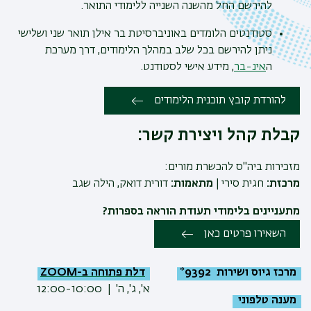
להירשם החל מהשנה השנייה ללימודי התואר.
סטודנטים הלומדים באוניברסיטת בר אילן תואר שני ושלישי
ניתן להירשם בכל שלב במהלך הלימודים, דרך מערכת
ה
אינ-בר
, מידע אישי לסטודנט.
להורדת קובץ תוכנית הלימודים
קבלת קהל ויצירת קשר:
מזכירות ביה"ס להכשרת מורים:
מרכזת:
חגית סירי |
מתאמות:
דורית דואק, הילה שגב
מתעניינים בלימודי תעודת הוראה בספרות?
השאירו פרטים כאן
מרכז גיוס ושירות 9392*
דלת פתוחה ב-ZOOM
א', ג', ה' | 12:00-10:00
מענה טלפוני