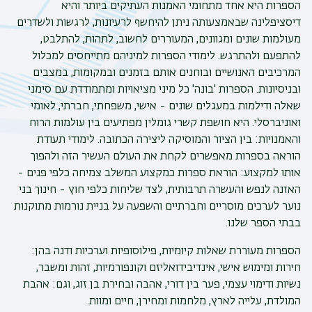
הספרות היא אחד מתחומי האמנות העתיקים ביותר והיא
דיסציפלינה שבאמצעותה ניתן להיחשף לרעיונות, לרגשות ולשדרים
מעולמות שונים ומגוונים, המעוררים לחשוב, לתהות, להתלבט,
להתפעם ולהתרגש. לימודי הספרות למיניהם מתייחסים למכלול
המרכיבים האנושיים ובוחנים אותם בזמנים ובמקומות, במצבים
ובניסיונות. הספרות 'בונה' כל מיני מציאויות ומתמודדת עם סימני
שאלה ודילמות במעגלים שונים - אישי, משפחתי, חברתי, לאומי
ואוניברסלי. היא חושפת קשרי גומלין מפתיעים בין עולמות הרוח
והאמנויות: בין הציור והמוסיקה ליצירה הכתובה. לימודי תעודת
הוראה בספרות מאפשרים לקחת את העולם העשיר הזה ולהפוך
אותו למקצוע: הוראת ספרות כמקצוע המשלב צמיחה כלפי פנים -
האזנה לנפש והעשרה תרבותית, לצד שליחות כלפי חוץ - חינוך בני
נוער לערכים מוסריים וחברתיים והשפעה על בניית נורמות מתוקנות
בבתי הספר שלנו.
הספרות מעוררת שאלות קיומיות, פילוסופיות וערכיות ודנה בהן:
חירות ומימוש אישי, אינדיבידואליזם וקונפורמיות, זהות ומשבר,
נשיות ודימוי עצמי, פער בין דורי, אהבה ובחירת בן זוג, וגם: אהבת
המולדת, עלייה לארץ, מלחמות ומחירן, חיים ומוות.