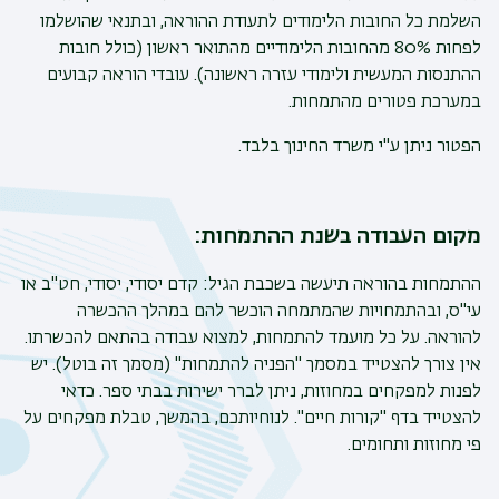
השלמת כל החובות הלימודים לתעודת ההוראה, ובתנאי שהושלמו
לפחות 80% מהחובות הלימודיים מהתואר ראשון (כולל חובות
ההתנסות המעשית ולימודי עזרה ראשונה).
עובדי הוראה קבועים
במערכת
פטורים מהתמחות.
הפטור ניתן ע"י משרד החינוך בלבד.
מקום העבודה בשנת ההתמחות:
ההתמחות בהוראה תיעשה בשכבת הגיל: קדם יסודי, יסודי, חט"ב או
עי"ס, ובהתמחויות שהמתמחה הוכשר להם במהלך ההכשרה
להוראה. על כל מועמד להתמחות, למצוא עבודה בהתאם להכשרתו.
אין צורך להצטייד במסמך "הפניה להתמחות" (מסמך זה בוטל). יש
לפנות למפקחים במחוזות, ניתן לברר ישירות בבתי ספר. כדאי
להצטייד בדף "קורות חיים". לנוחיותכם, בהמשך, טבלת מפקחים על
פי מחוזות ותחומים.