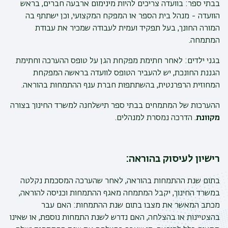
בבתי ספר: בוועדה צריכים להיות מינימום ארבעה חברים, בראש
הוועדה - מנהל בית הספר או המפקח המקצועי, וכן ישתתף בה
המורה החונך, בעל תפקיד ועמית לעבודה שמכיר את עבודת
המתמחה.
בגני ילדים: לאחר חתימת מפקחת הגן על טופס ההערכה וחתימת
הגננת החונכת, יש להעביר הטופס לוועדה בראשה המפקחת
המחוזית הרפרנטית, בהשתתפות חברת ענף ההתמחות בהוראה.
ההערכות של המתמחים בבתי ספר תישלחנה למשרד החינוך בצורה
מקוונת
. הדרכה נמסרת למנהלים.
רישיון לעיסוק בהוראה
:
בתום שנת ההתמחות בהוראה, לאחר שהערכה המסכמת נקלטה
במשרד החינוך, יקבל המתמחה מאגף ההתמחות וכניסה להוראה,
מכתב המאשר את מצבו בתום שנת ההתמחות: האם עבר
בהצטיינות או בהצלחה, האם נדרש לשנת התמחות נוספת, או שאינו