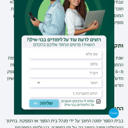
עבודת ההוראה בשנת ההתמחות היא
בשכר
. עבודה ללא שכר לא
תוכר כלל כהתמחות. הגורם המשלם הוא משרד החינוך או בעלות
המוסד, או עמותה המוכרת ע"י משרד החינוך. מסגרות מאושרות
מופיעות בקובץ באתר משרד החינוך.
ותק וקידום בדרגות בשנת ההתמחות:
שנת ההתמחות נחשבת כשנת ותק לקביעות, בתנאי שמשך תקופת
ההתמחות עונה על הכללים להכרה בשנה זו כשנת ותק: לא פחות
מ-6 חודשי עבודה באותה שנה. התנאים לקידום בדרגות של "אופק
חדש" מתחילים
רק לאחר
שנת ההתמחות. (רק לאחר קבלת רישיון
הוראה ממשרד החינוך)
החונך/ת
:
בבית הספר ימונה החונך על ידי מנהל בית הספר או המפקח. בחינוך