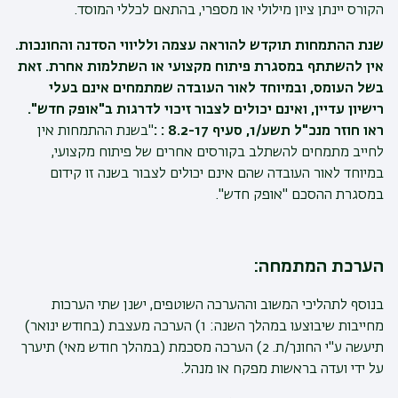
הקורס יינתן ציון מילולי או מספרי, בהתאם לכללי המוסד.
שנת ההתמחות תוקדש להוראה עצמה ולליווי הסדנה והחונכות.
אין להשתתף במסגרת פיתוח מקצועי או השתלמות אחרת. זאת
בשל העומס, ובמיוחד לאור העובדה שמתמחים אינם בעלי
רישיון עדיין, ואינם יכולים לצבור זיכוי לדרגות ב"אופק חדש".
ראו חוזר מנכ"ל תשע/1, סעיף 8.2-17 : :
"בשנת ההתמחות אין
לחייב מתמחים להשתלב בקורסים אחרים של פיתוח מקצועי,
במיוחד לאור העובדה שהם אינם יכולים לצבור בשנה זו קידום
במסגרת ההסכם "אופק חדש".
הערכת המתמחה:
בנוסף לתהליכי המשוב וההערכה השוטפים, ישנן שתי הערכות
מחייבות שיבוצעו במהלך השנה: 1) הערכה מעצבת (בחודש ינואר)
תיעשה ע"י החונך/ת. 2) הערכה מסכמת (במהלך חודש מאי) תיערך
על ידי ועדה בראשות מפקח או מנהל.