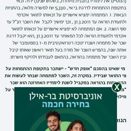
(המסיים את לימודיו בתכנית מיוחדת, בשלוש שנים) יהיה זכאי
בתקופת ההתמחות לדרגת בי.אי., 5,330 ₪ למשרה מלאה, בהתניות
הבאות: 1. המתמחה ימציא אישורים על זכאותו לתואר אקדמי
ולתעודת הוראה עד 31.3.2011 , וכך ימשיך לקבל את השכר הנ"ל עד
סוף השנה. 2. אם המתמחה לא ימציא אישורים על זכאותו לתואר
אקדמי ולתעודת הוראה לכל המאוחר עד 31.3.2011 ,הוא יקבל דרגת
שכר של מתמחה ושכרו ינוכה רטרואקטיבית מ-1 בספטמבר של
אותה שנה, בהפרש השכר של מורה בעל תואר ראשון שאותו קיבל
ובין השכר של מתמחה בהוראה, בהתאם לעבודתו ולהיקף משרתו.
מי שאינו בהסכם "אופק חדש" - ישתכר בתקופת ההתמחות על
פי התואר שבידיו. במקרה זה, השכר למתמחה שבחר לעשות את
ההתמחות בהוראה במקביל לשנת לימודיו האחרונה הוא שכר
"מורה מוסמך בכיר" ובתנאי שיציג אישור מן המוסד המכשיר על
מילוי חובות הלימודים לשנים הקודמות.
הגורם המשלם
: