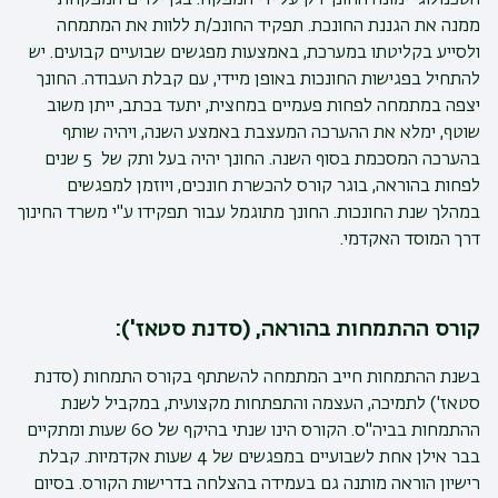
הטכנולוגי ימונה החונך רק על ידי המפקח. בגן ילדים המפקחת
ממנה את הגננת החונכת. תפקיד החונכ/ת ללוות את המתמחה
ולסייע בקליטתו במערכת, באמצעות מפגשים שבועיים קבועים. יש
להתחיל בפגישות החונכות באופן מיידי, עם קבלת העבודה. החונך
יצפה במתמחה לפחות פעמיים במחצית, יתעד בכתב, ייתן משוב
שוטף, ימלא את ההערכה המעצבת באמצע השנה, ויהיה שותף
בהערכה המסכמת בסוף השנה. החונך יהיה בעל ותק של 5 שנים
לפחות בהוראה, בוגר קורס להכשרת חונכים, ויוזמן למפגשים
במהלך שנת החונכות. החונך מתוגמל עבור תפקידו ע"י משרד החינוך
דרך המוסד האקדמי.
קורס ההתמחות בהוראה, (סדנת סטאז'):
בשנת ההתמחות חייב המתמחה להשתתף בקורס התמחות (סדנת
סטאז') לתמיכה, העצמה והתפתחות מקצועית, במקביל לשנת
ההתמחות בביה"ס. הקורס הינו שנתי בהיקף של 60 שעות ומתקיים
בבר אילן אחת לשבועיים במפגשים של 4 שעות אקדמיות. קבלת
רישיון הוראה מותנה גם בעמידה בהצלחה בדרישות הקורס. בסיום