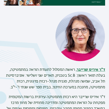
ד"ר איריס שרייבר
, ראשת המסלול לתעודת הוראה במתמטיקה,
בעלת תואר ראשון: Sc.B בטכניון, תארים שני ושלישי: אוניברסיטת
תל אביב, שמשה מנהלת, סגנית מנהל-רכזת פדגוגית, רכזת
מתמטיקה, מחנכת במערכת החינוך, בבית ספר שש שנתי ז'-י"ב.
ד"ר איריס שרייבר היא רכזת מתמטיקה עירונית ברשות המקומית
מפקחת על הוראת המתמטיקה ומדריכה מחוזית של מחוז מרכז
במשרד החינוך תחומי מחקר עיקריים: תפיסות ותפיסות שגויות של