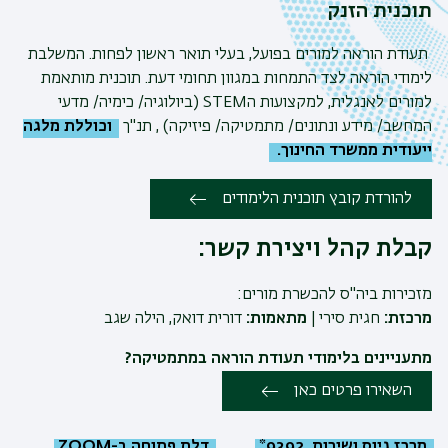
תוכנית הזנק
תעודת הוראה למורים בפועל, בעלי תואר ראשון לפחות. המשלבת
לימודי הוראה לצד התמחות במגוון תחומי דעת. תוכנית מותאמת
למורים לאנגלית, למקצועות ה
STEM
(ביולוגיה/ כימיה/ מדעי
המחשב/ מידע ונתונים/ מתמטיקה/ פיזיקה) , תנ"ך
וכוללת מלגה
ייעודית ממשרד החינוך.
להורדת קובץ תוכנית הלימודים
קבלת קהל ויצירת קשר:
מזכירות ביה"ס להכשרת מורים:
מרכזת:
חגית סירי |
מתאמות:
דורית דואק, הילה שגב
מתעניינים בלימודי תעודת הוראה במתמטיקה?
השאירו פרטים כאן
מרכז גיוס ושירות 9392*
דלת פתוחה ב-ZOOM