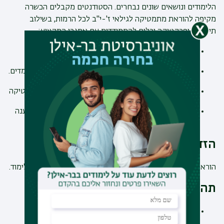
הלימודים ונושאים שונים נבחרים. הסטודנטים מקבלים הכשרה
מקיפה להוראת מתמטיקה לגילאי ז'-י"ב לכל הרמות, בשילוב
תיאוריה ופרקטיקה וכלים להתמודדות עם אתגרי המקצוע:
היכרות עם דרכי הוראה חדשניות ומגוונות
למידת דרכים ליצירת עניין והגברת מוטיבציה בקרב הלומדים.
היכרות עם היבטים פסיכולוגיים ורגשיים בהוראת המתמטיקה
התייחסות לדרכי חשיבה של לומדים ואפשרויות למתן מענה
לתפיסות שגויות ולהטרוגניות בכיתה.
הזדמנויות תעסוקה
הוראת מתמטיקה בכל כיתות העל יסודי ז' עד י'ב ובכל רמות הלימוד.
תהליך הרשמה
תהליך הרישום כולל ראיון והצגת מסמכים על פי הנדרש.