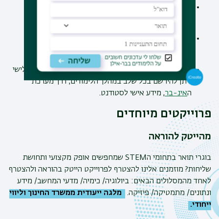
בוגרי אוניברסיטת בר-אילן ובוגרי מוסדות לימוד אחרים
יכולים להירשם באתר האוניברסיטה.
סטודנטים באוניברסיטת בר-אילן לתואר ראשון יכולים
להירשם החל מהשנה השנייה ללימודי התואר.
סטודנטים הלומדים באוניברסיטת בר אילן תואר שני ושלישי
ניתן להירשם בכל שלב במהלך הלימודים, דרך מערכת
ה
אינ-בר
, מידע אישי לסטודנט.
פרוייקטים מיוחדים
מהייטק להוראה
בוגרי תואר בתחומי ה
STEM
שמחפשים אופק מקצועי ותחושת
שליחות? מוזמנים אלינו להצטרף לפרוייקט הייטק בהוראה ולהצטרף
לאחד מהמסלולים הבאים: ביולוגיה/ כימיה/ מדעי המחשב/ מידע
ונתונים/ מתמטיקה/ פיזיקה.
מלגה ייעודית ממשרד החינוך וליווי
ייחודי.