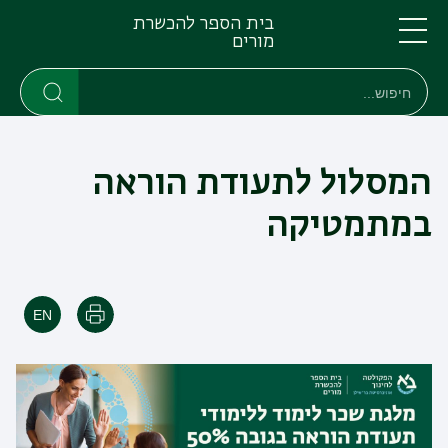
דילוג
דילוג
בית הספר להכשרת
לתוכן
לתפריט
מורים
ניווט
העיקרי
תפריט
חיפוש
חיפוש
ראשי
חיפוש
המסלול לתעודת הוראה
במתמטיקה
הדפסה