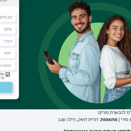
הרשמה
הרישום כולל ראיון והצגת מסמכים על פי הנדרש
.
אוניברסיטת בר-אילן ובוגרי מוסדות לימוד אחרים יכולים להירשם באתר 
ים באוניברסיטת בר-אילן לתואר ראשון יכולים להירשם החל מהשנה השני
ים הלומדים באוניברסיטת בר אילן תואר שני ושלישי ניתן להירשם בכל 
ר
.
ות תעסוקה
רפיה, מדעי הסביבה, ופיתוח תוכניות לימודים
.
בץ תוכנית הלימודים
ל ויצירת קשר:
"ס להכשרת מורים:
סירי |
מתאמות:
דורית דואק, הילה שגב