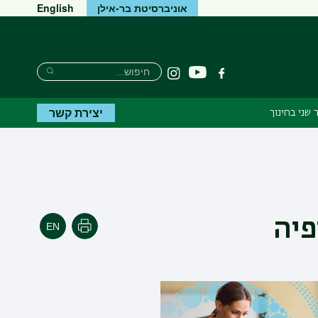
אוניברסיטת בר-אילן
English
חיפוש
חיפוש
כותרת
כותרת
כותרת
חיפוש
הקישור
הקישור
הקישור
יצירת קשר
 שני בחינוך
פיה
הדפסה