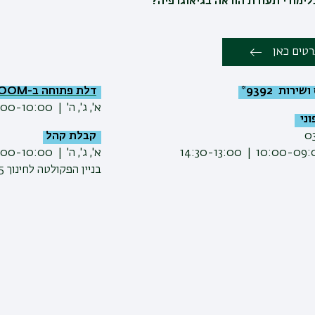
לימודי תעודת הוראה בגיאוגרפיה?
רטים כאן
ירות 9392*
דלת פתוחה ב-ZOOM
א', ג', ה' | 12:00-10:00
וני
0
קבלת קהל
א', ג', ה' | 12:00-10:00
בניין הפקולטה לחינוך 905, חדר 207