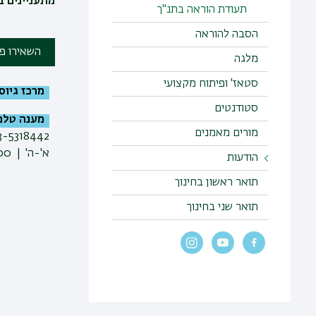
מתעניינים ב
תעודת הוראה בתנ"ך
הסבה להוראה
השאירו פ
מלגה
סטאז' ופיתוח מקצועי
מרכז גיוס וש
סטודנטים
מענה טלפ
מורים מאמנים
3-5318442
א'-ה' | 10:00-09:00 | 14:30-13:00
הודעות
הודעות
תואר ראשון בחינוך
תואר שני בחינוך
מודעות דרושים
כותרת
כותרת
כותרת
הקישור
הקישור
הקישור