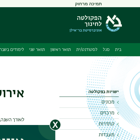
תפריט
תמיכה מרחוק
משני
בית
סגל
לסטודנט/ית
תואר ראשון
תואר שני
לימודים בשבתו
אירוע
ישויות בפקולטה
מכונים
מרכזים
המכון והמעבדה
לטכנולוגיות בחינוך
לאורך השנה, א
קתדרות
מרכז דע-גן
המיוחד - מט"ב
הרצאות בנוש
מעבדות
מרכז חדד
הקתדרה לחקר וקידום
מהאירועים שי
המכון לחקר החינוך