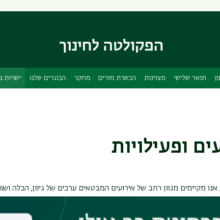
דילוג
דילוג
לתוכן
לתפריט
ניווט
העיקרי
ראשי
הפקולטה לחינוך
ן
תואר שלישי
מצוינות
הכשרת מורים
מחקר
הבוגרים שלנו
ישויות 
ים ופעילויות
נו מקיימים מגוון רחב של אירועים המבטאים ערכים של גיוון, הכלה ושוויון
אים מגוונים כמו רב-תרבותיות, מגדר, אתיקה, והתמודדות עם פערים חב
זמנו ואירחנו בפקולטה, המעודדים שיח פתוח, למידה משותפת והשראה ליצ