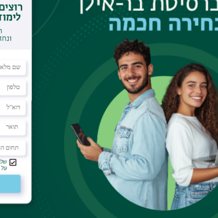
ם על אירועים עתידיים, או להצעות לשיתוף פעולה וארגון אירועי גיוון והכ
pascale.benoliel@biu.
רשם ולהצטרף אלינו!
​ כנס בינלאומי, 15 במאי,
מפגש בלתי נשכח עם
תלמידי י"ב צרפתיים
במסגרת התוכנית "בגרות
כחול-לבן" ופרופ' פסקל בן
עוליאל