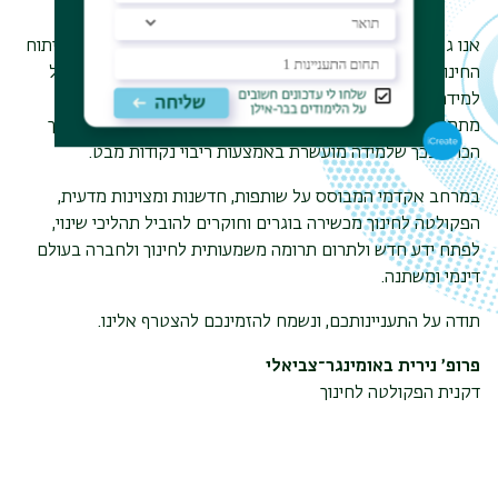
מערכות חינוך בלתי פורמליות, והשכלה גבוהה
.
אנו גאים בחברי הסגל ובסטודנטים שלנו, המחויבים לקידום ופיתוח
החינוך תוך טיפוח קהילה אקדמית חיובית ומכילה, המבוססת על
למידה הדדית וכבוד. אנו מייחסים חשיבות לסביבה של דיאלוג
מתמשך ומעורבות משמעותית בין חברי הסגל לסטודנטים, מתוך
הכרה בכך שלמידה מועשרת באמצעות ריבוי נקודות מבט.
במרחב אקדמי המבוסס על שותפות, חדשנות ומצוינות מדעית,
הפקולטה לחינוך מכשירה בוגרים וחוקרים להוביל תהליכי שינוי,
לפתח ידע חדש ולתרום תרומה משמעותית לחינוך ולחברה בעולם
דינמי ומשתנה
.
תודה על התעניינותכם, ונשמח להזמינכם להצטרף אלינו
.
פרופ׳ נירית באומינגר־צביאלי
דקנית הפקולטה לחינוך