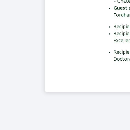
- Chate
Guest 
Fordham
Recipie
Recipie
Excelle
Recipie
Doctora