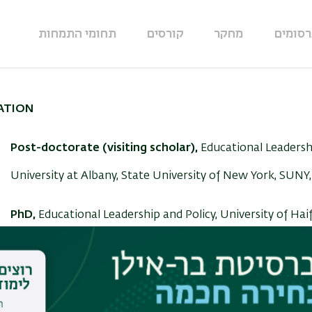
רסומים
מחקר
קורסים
תחומי התמחות
ATION
Post-doctorate (visiting scholar),
Educational Leadershi
University at Albany, State University of New York, SUNY
PhD,
Educational Leadership and Policy, University of Haifa
PhD Thesis:
Managing from the boundary in Senior Mana
antecedents and consequences of the school leader’s extern
individual, team, and organizational levels (Written in Engl