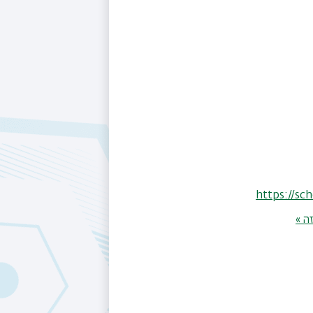
https://sc
ה »