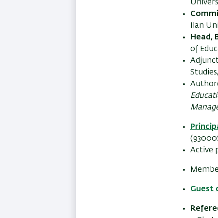
Univers
Commis
Ilan Un
Head, 
of Educ
Adjunct
Studies
Authore
Educati
Manage
Princip
(93000
Active 
Member 
Guest 
Refere