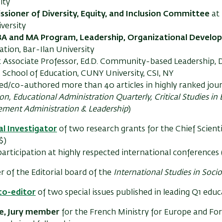
ity
sioner of Diversity, Equity, and Inclusion Committee
at
iversity
BA and MA Program,
Leadership, Organizational Develo
ation, Bar-Ilan University
 Associate Professor, Ed.D. Community-based Leadership,
, School of Education, CUNY University, CSI, NY
d/co-authored more than 40 articles in highly ranked journ
on, Educational Administration Quarterly, Critical Studies in
ment Administration & Leadership
)
al Investigator
of two research grants for the Chief Scientis
$)
participation at highly respected international conferences
of the Editorial board of the
International Studies in Soci
co-editor
of two special issues published in leading Q1 educ
e, Jury member
for the French Ministry for Europe and For