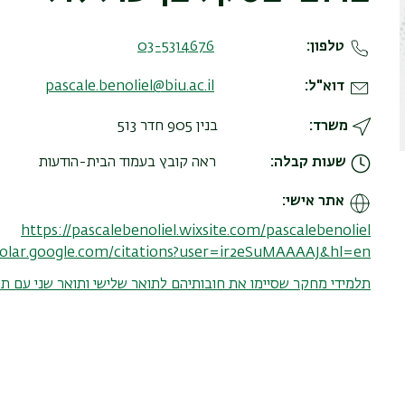
טלפון
03-5314676
דוא"ל
pascale.benoliel@biu.ac.il
משרד
בנין 905 חדר 513
שעות קבלה
ראה קובץ בעמוד הבית-הודעות
אתר אישי
https://pascalebenoliel.wixsite.com/pascalebenoliel
holar.google.com/citations?user=ir2eSuMAAAAJ&hl=en
תלמידי מחקר שסיימו את חובותיהם לתואר שלישי ותואר שני עם תז