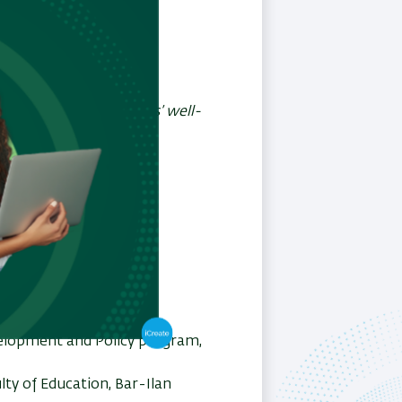
, Israel
ve leadership on teachers’ well-
he Big Five personality
ding teaching license),
velopment and Policy program,
lty of Education, Bar-Ilan