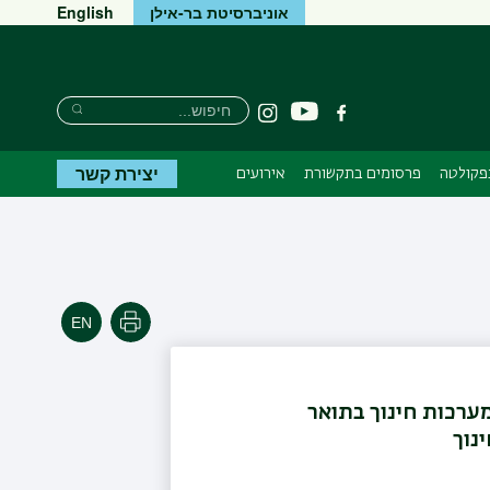
אוניברסיטת בר-אילן
English
חיפוש
חיפוש
יוטיוב
פייסבוק
Instagram
חיפוש
יצירת קשר
בפקולטה
פרסומים בתקשורת
אירועים
הדפסה
מערכות חינוך בתואר
ינוך