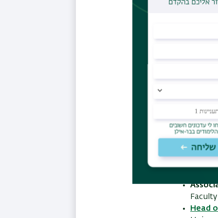
2003-
2007
1997-
2002
CAREE
Associ
Faculty
Head of