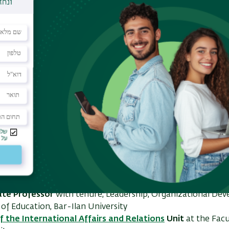
MA,
Educational Leadership and Policy, University of Haifa
MA thesis:
The positive and negative effects of participati
being and performance: Exploring the moderating role of t
dimensions.
BSc,
Bachelor of Science (Education Biology-Science inclu
TECHNION Israel Institute of Technology, Israel
R HIGHLIGHTS
ate Professor
with tenure, Leadership, Organizational De
 of Education, Bar-Ilan University
 the International Affairs and Relations
Unit
at the Facu