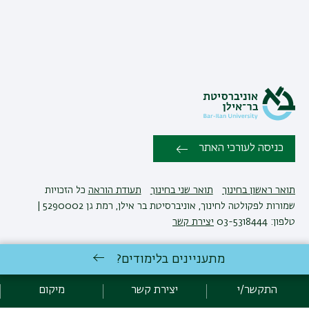
כניסה לעורכי האתר
תואר ראשון בחינוך
תואר שני בחינוך
תעודת הוראה
כל הזכויות
שמורות לפקולטה לחינוך, אוניברסיטת בר אילן, רמת גן 5290002 |
טלפון: 03-5318444
יצירת קשר
מתעניינים בלימודים?
פיתוח:
אגף תקשוב, אוניברסיטת בר-אילן
הצהרת נגישות
מדיניות פרטיות
התקשר/י
יצירת קשר
מיקום
אקדימה בר-אילן