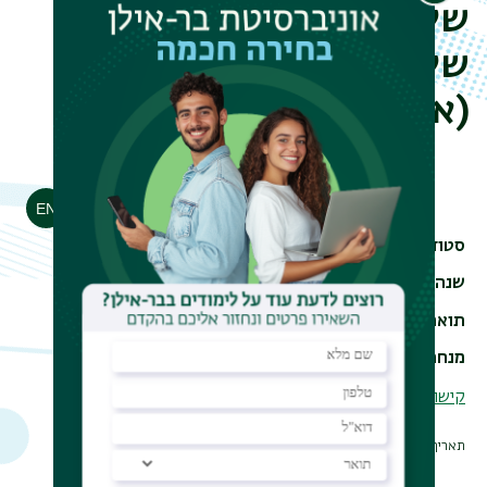
שלהמורים ותפקיד הממתן
של מאפיינים תרבותיים
(אנגלית)
הדפסה
סטודנט/ית
נאסר, מיסאא
שנה
2023
תואר
PhD
מנחה
פרופ' פסקל בן עוליאל
קישור לקטלוג טקסט מלא
תאריך עדכון אחרון : 06/02/2024