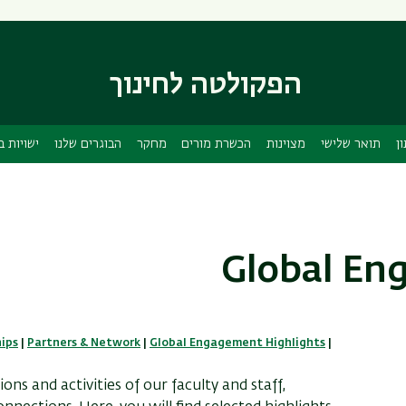
דילוג
דילוג
לתוכן
לתפריט
ניווט
העיקרי
ראשי
הפקולטה לחינוך
ן
תואר שלישי
מצוינות
הכשרת מורים
מחקר
הבוגרים שלנו
ישויות 
Global En
ips
|
Partners & Network
|
Global Engagement Highlights
|
ns and activities of our faculty and staff,