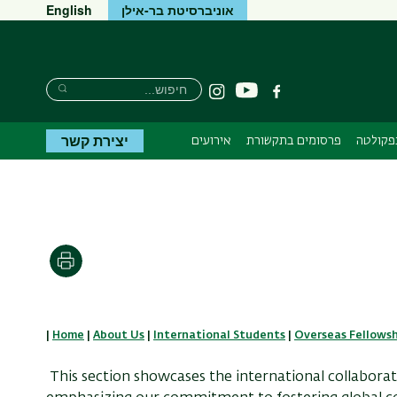
אוניברסיטת בר-אילן
English
חיפוש
חיפוש
יוטיוב
פייסבוק
Instagram
חיפוש
יצירת קשר
בפקולטה
פרסומים בתקשורת
אירועים
הדפסה
|
Home
|
About Us
|
International Students
|
Overseas Fellowsh
This section showcases the international collaboratio