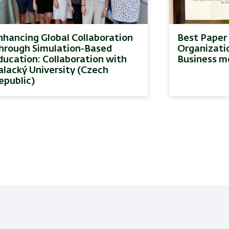
nhancing Global Collaboration
Best Paper
hrough Simulation-Based
Organizati
ducation: Collaboration with
Business m
alacký University (Czech
epublic)