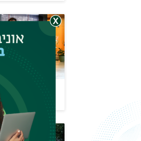
remier Award for
it Gross