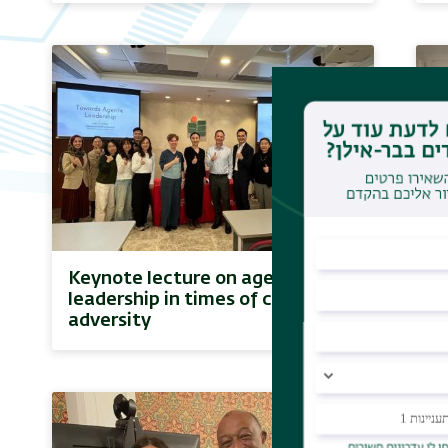
Keynote lecture on agentic
E
leadership in times of crisis and
C
adversity
t