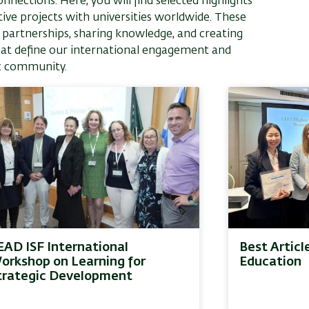
ections. Here, you will find selected highlights
rative projects with universities worldwide. These
 partnerships, sharing knowledge, and creating
hat define our international engagement and
ic community.
EAD ISF International
Best Articl
orkshop on Learning for
Education
trategic Development