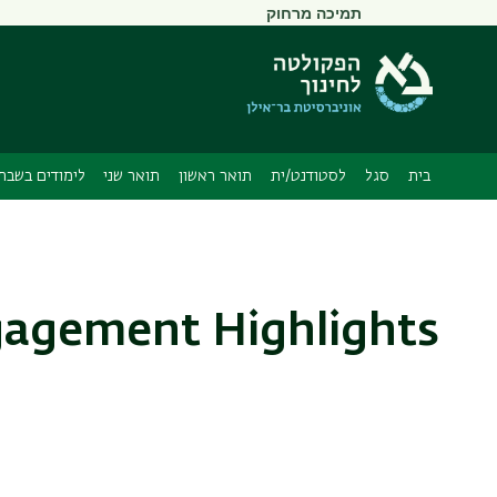
תפריט
תמיכה מרחוק
משני
בית
סגל
לסטודנט/ית
תואר ראשון
תואר שני
לימודים בשבתו
gagement Highlights