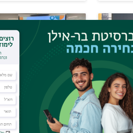
ducation and Society:
The 2024 P
hallenges, Opportunities, and
Prof. Zehav
he Drive for Inclusion