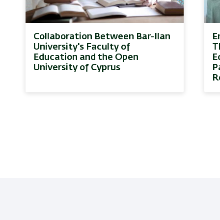
Collaboration Between Bar-Ilan
E
University's Faculty of
T
Education and the Open
E
University of Cyprus
P
R