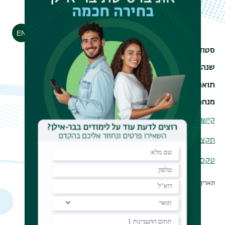
הדפסה
סטודנט/ית
שמעוני-הרשקוביץ, ליזי
שנה
2017
תואר
PhD
מנחה
פרופ' חבר יוסף קליין
קישור לקטלוג
תקציר
טקסט מלא
תאריך עדכון אחרון : 16/01/2020