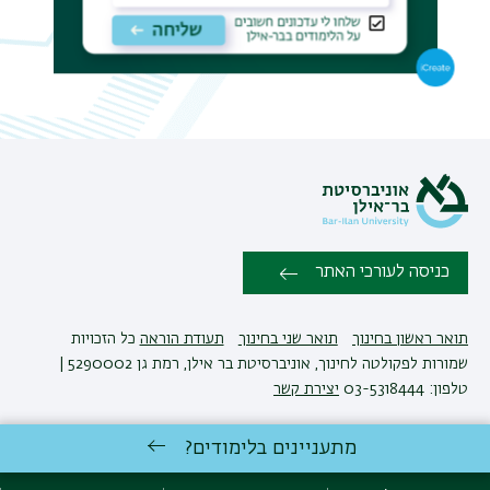
תפר
משנ
כניסה לעורכי האתר
תואר ראשון בחינוך
תואר שני בחינוך
תעודת הוראה
כל הזכויות
שמורות לפקולטה לחינוך, אוניברסיטת בר אילן, רמת גן 5290002 |
טלפון: 03-5318444
יצירת קשר
מתעניינים בלימודים?
פיתוח:
אגף תקשוב, אוניברסיטת בר-אילן
הצהרת נגישות
מדיניות פרטיות