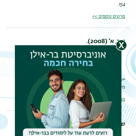
.
154
פרטים נוספים >>
דור, א'
(2008).
יישום מודל התנהגותי
להיוועצות שיתופית: תיאור
מקרה
. היעוץ החינוכי, טו,
230-254.
פרטים נוספים >>
שירם, ז' ו
ריץ, י
' (2002).