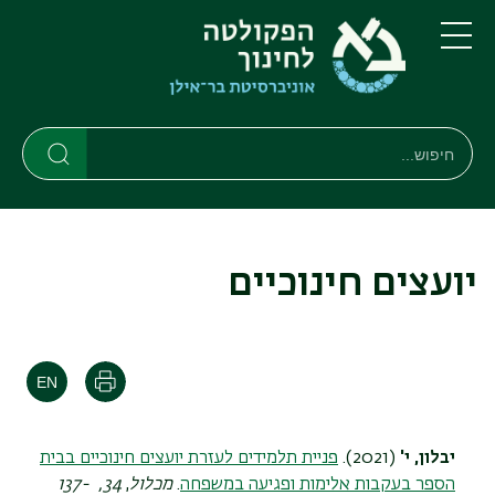
דילוג
דילוג
לתוכן
לתפריט
ניווט
העיקרי
תפריט
ראשי
חיפוש
חיפוש
חיפוש
יועצים חינוכיים
הדפסה
יבלון, י'
(2021).
פניית תלמידים לעזרת יועצים חינוכיים בבית
הספר בעקבות אלימות ופגיעה במשפחה
.
מכלול
,
34, 137-