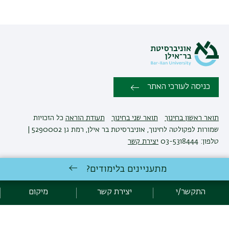
כניסה לעורכי האתר
תואר ראשון בחינוך
תואר שני בחינוך
תעודת הוראה
כל הזכויות
שמורות לפקולטה לחינוך, אוניברסיטת בר אילן, רמת גן 5290002 |
טלפון: 03-5318444
יצירת קשר
מתעניינים בלימודים?
פיתוח:
אגף תקשוב, אוניברסיטת בר-אילן
הצהרת נגישות
מדיניות פרטיות
התקשר/י
יצירת קשר
מיקום
אקדימה בר-אילן