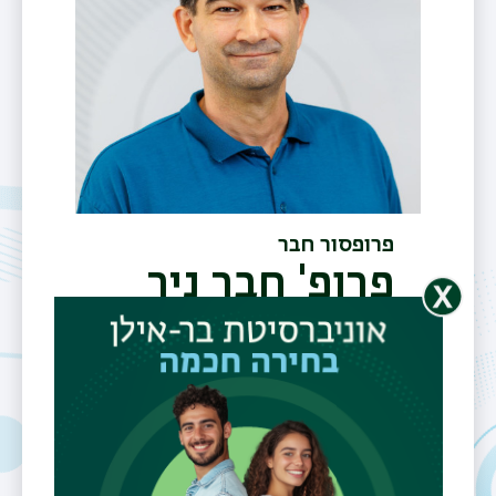
פרופסור חבר
פרופ' חבר ניר
מדג'ר
טלפון
03-5317105
דוא"ל