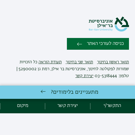
כניסה לעורכי האתר
תואר ראשון בחינוך
תואר שני בחינוך
תעודת הוראה
כל הזכויות
שמורות לפקולטה לחינוך, אוניברסיטת בר אילן, רמת גן 5290002 |
טלפון: 03-5318444
יצירת קשר
מתעניינים בלימודים?
פיתוח:
אגף תקשוב, אוניברסיטת בר-אילן
הצהרת נגישות
מדיניות פרטיות
התקשר/י
יצירת קשר
מיקום
אקדימה בר-אילן