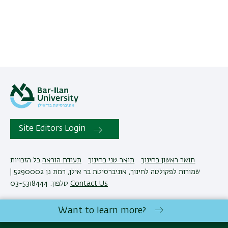
Site Editors Login
תואר ראשון בחינוך
תואר שני בחינוך
תעודת הוראה
כל הזכויות
שמורות לפקולטה לחינוך, אוניברסיטת בר אילן, רמת גן 5290002 |
טלפון: 03-5318444
Contact Us
Want to learn more?
Development:
Center of IT & IS BIU.
Accessibility Statement