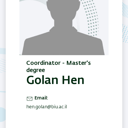
Coordinator - Master's
degree
Golan Hen
Email
hen.golan@biu.ac.il