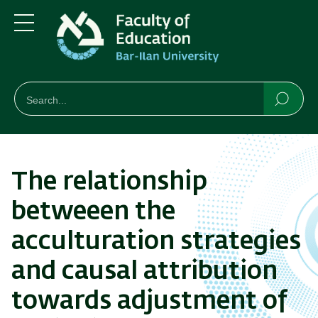
Skip
Skip
to
to
main
main
Menu
content
Navigation
חיפוש
Search
Searc
The relationship
betweeen the
acculturation strategies
and causal attribution
towards adjustment of